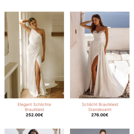
Elegant Schlichte
Schlicht Brautkleid
Brautkleid
Standesamt
252.00
€
276.00
€