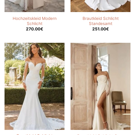
Hochzeitskleid Modern
Brautkleid Schlicht
Schlicht
Standesamt
270.00
€
251.00
€