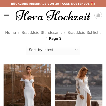
Skip
RÜCKGABE INNERHALB VON 30 TAGEN KOSTENLOS
!
to
content
Home
/
Brautkleid Standesamt
/
Brautkleid Schlicht
/
Page 3