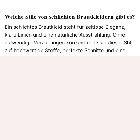
Welche Stile von schlichten Brautkleidern gibt es?
Ein schlichtes Brautkleid steht für zeitlose Eleganz,
klare Linien und eine natürliche Ausstrahlung. Ohne
aufwendige Verzierungen konzentriert sich dieser Stil
auf hochwertige Stoffe, perfekte Schnitte und eine
harmonische Silhouette. Schlichte Brautkleider lassen
sich vielseitig interpretieren und passen zu
unterschiedlichen Hochzeitskonzepten.
Brautkleid schlicht und elegant
Dieser Stil überzeugt durch eine reduzierte Gestaltung
und edle Materialien. Klare Linien, eine feminine
Passform und dezente Details verleihen dem Kleid eine
klassische und zugleich sehr elegante Ausstrahlung.
Brautkleid schlicht Standesamt
Schlichte Brautkleider sind ideal für das Standesamt.