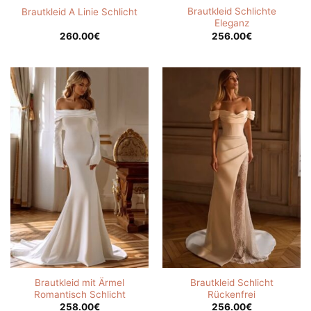
Brautkleid Schlichte
Brautkleid A Linie Schlicht
Eleganz
260.00
€
256.00
€
Brautkleid mit Ärmel
Brautkleid Schlicht
Romantisch Schlicht
Rückenfrei
258.00
€
256.00
€