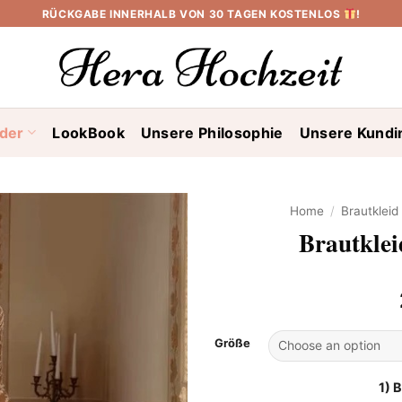
RÜCKGABE INNERHALB VON 30 TAGEN KOSTENLOS
!
ider
LookBook
Unsere Philosophie
Unsere Kundi
Home
/
Brautklei
Brautklei
Größe
1) 