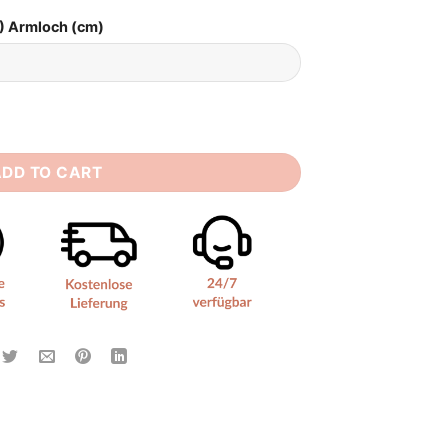
) Armloch (cm)
antity
ADD TO CART