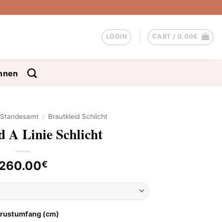
LOGIN
CART /
0.00
€
nnen
d Standesamt
/
Brautkleid Schlicht
d A Linie Schlicht
260.00
€
Brustumfang (cm)