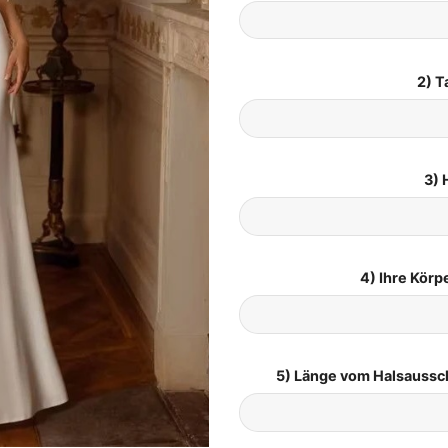
2) T
3) 
4) Ihre Kör
5) Länge vom Halsaussc