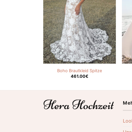
eid Rückenfrei
Boho Brautkleid Spitze
.00
€
461.00
€
Meh
Loo
Uns