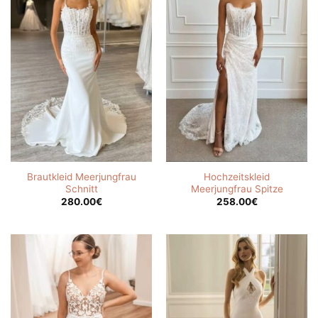
Brautkleid Meerjungfrau
Hochzeitskleid
Schnitt
Meerjungfrau Spitze
280.00
€
258.00
€