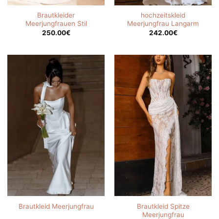
Brautkleider
hochzeitskleid
Meerjungfrauen Stil
Meerjungfrau Langarm
250.00
€
242.00
€
Brautkleid Spitze
Brautkleid Meerjungfrau
Meerjungfrau