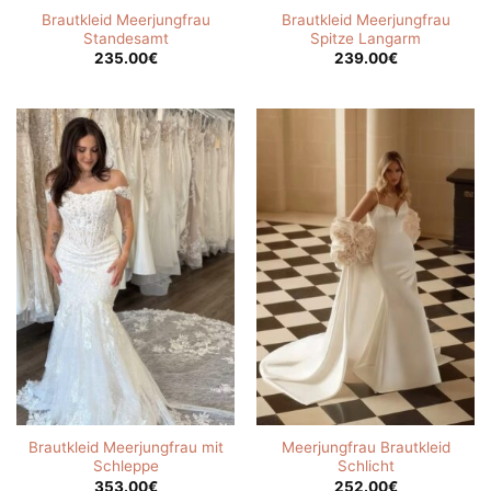
Brautkleid Meerjungfrau
Brautkleid Meerjungfrau
Standesamt
Spitze Langarm
235.00
€
239.00
€
Brautkleid Meerjungfrau mit
Meerjungfrau Brautkleid
Schleppe
Schlicht
353.00
€
252.00
€