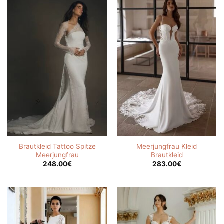
Brautkleid Tattoo Spitze
Meerjungfrau Kleid
Meerjungfrau
Brautkleid
248.00
€
283.00
€