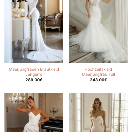
Meerjungfrauen Brautkleid
Hochzeitskleid
Langarm
Meerjungfrau Tüll
289.00
€
243.00
€