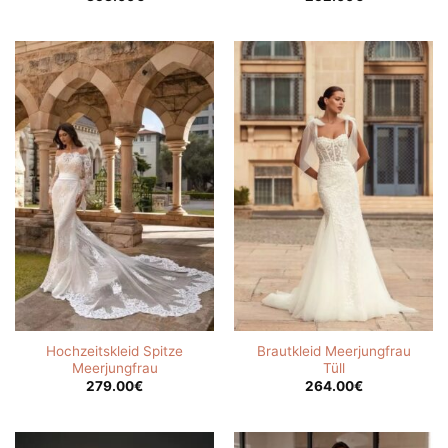
Hochzeitskleid Spitze
Brautkleid Meerjungfrau
Meerjungfrau
Tüll
279.00
€
264.00
€