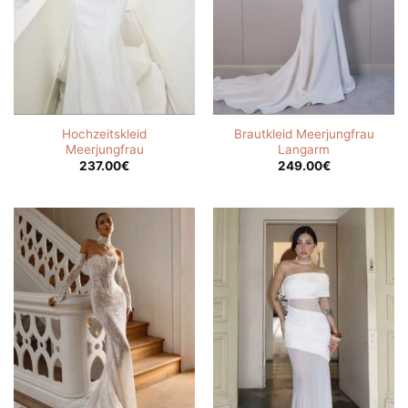
Hochzeitskleid
Brautkleid Meerjungfrau
Meerjungfrau
Langarm
237.00
€
249.00
€