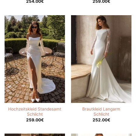
254.00
€
259.00
€
Hochzeitskleid Standesamt
Brautkleid Langarm
Schlicht
Schlicht
259.00
€
252.00
€