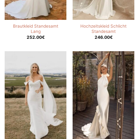
Brautkleid Standesamt
Hochzeitskleid Schlicht
Lang
Standesamt
252.00
€
246.00
€