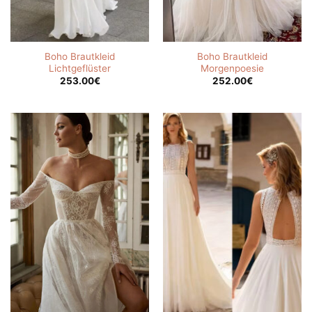
Boho Brautkleid
Boho Brautkleid
Lichtgeflüster
Morgenpoesie
253.00
€
252.00
€