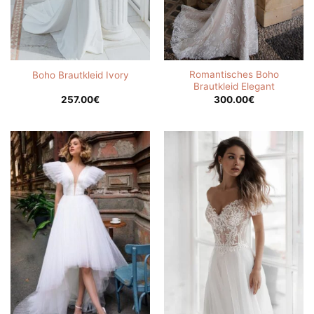
Romantisches Boho
Boho Brautkleid Ivory
Brautkleid Elegant
257.00
€
300.00
€