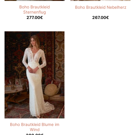
Boho Brautkleid
Boho Brautkleid Nebelherz
Sternenflug
277.00
€
267.00
€
Boho Brautkleid Blume im
Wind