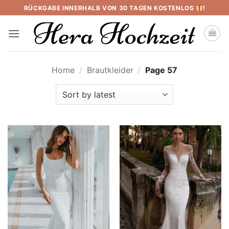
Skip
RÜCKGABE INNERHALB VON 30 TAGEN KOSTENLOS
!
to
content
Home
/
Brautkleider
/
Page 57