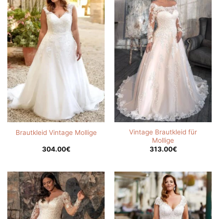
Vintage Brautkleid für
Brautkleid Vintage Mollige
Mollige
304.00
€
313.00
€