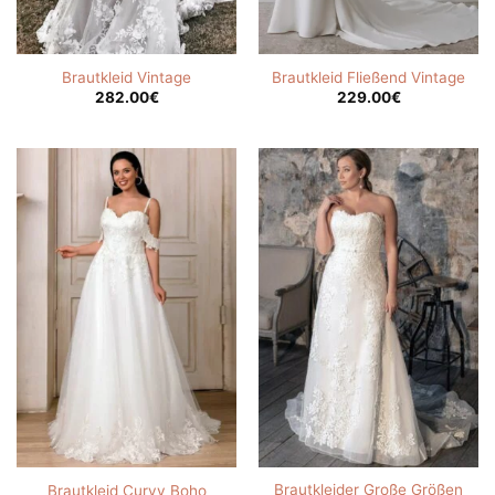
Brautkleid Vintage
Brautkleid Fließend Vintage
282.00
€
229.00
€
Brautkleider Große Größen
Brautkleid Curvy Boho