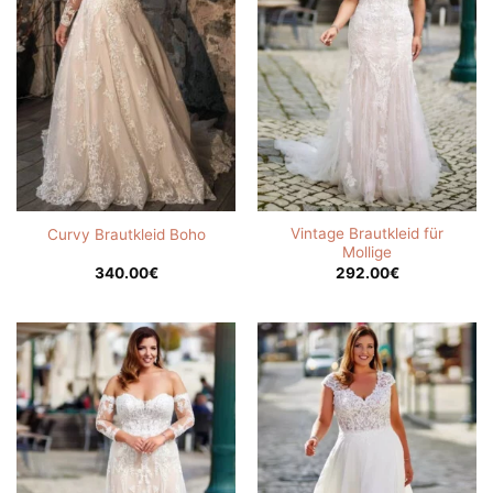
Vintage Brautkleid für
Curvy Brautkleid Boho
Mollige
340.00
€
292.00
€