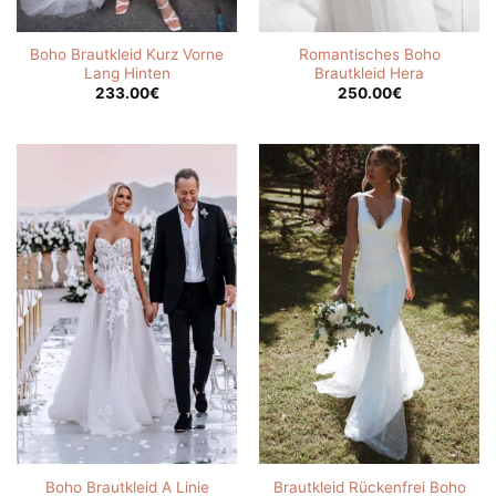
Boho Brautkleid Kurz Vorne
Romantisches Boho
Lang Hinten
Brautkleid Hera
233.00
€
250.00
€
Boho Brautkleid A Linie
Brautkleid Rückenfrei Boho