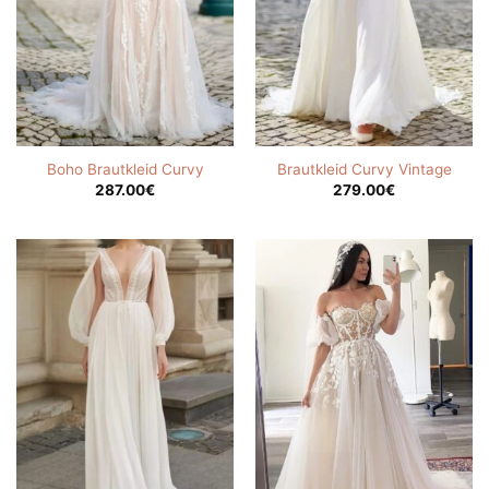
Boho Brautkleid Curvy
Brautkleid Curvy Vintage
287.00
€
279.00
€