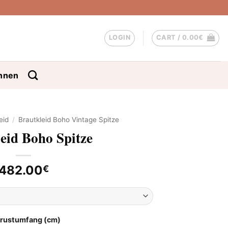
LOGIN
CART /
0.00
€
nnen
eid
/
Brautkleid Boho Vintage Spitze
eid Boho Spitze
482.00
€
Brustumfang (cm)