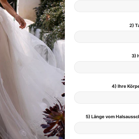
2) T
3) 
4) Ihre Kör
5) Länge vom Halsaussc