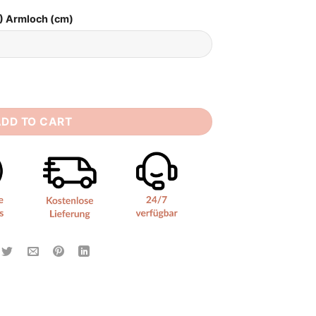
) Armloch (cm)
ty
ADD TO CART