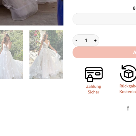
6
Brautkleid Boho Spitze quanti