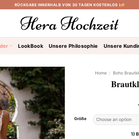
RÜCKGABE INNERHALB VON 30 TAGEN KOSTENLOS
!
ider
LookBook
Unsere Philosophie
Unsere Kundi
Home
/
Boho Brautkl
Brautkl
Größe
1) 