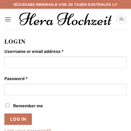
Skip
RÜCKGABE INNERHALB VON 30 TAGEN KOSTENLOS
!
to
content
LOGIN
Required
Username or email address
*
Required
Password
*
Remember me
LOG IN
Lost your password?