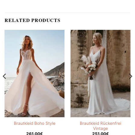
RELATED PRODUCTS
Brautkleid Rückenfrei
Brautkleid Boho Style
Vintage
261.00
€
251.00
€