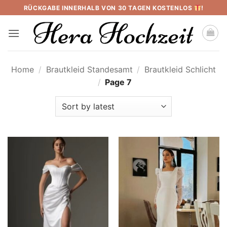
Skip
RÜCKGABE INNERHALB VON 30 TAGEN KOSTENLOS
!
to
content
Home
/
Brautkleid Standesamt
/
Brautkleid Schlicht
/
Page 7