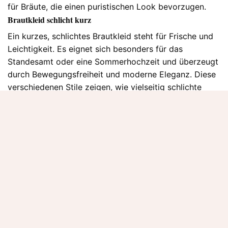
für Bräute, die einen puristischen Look bevorzugen.
Brautkleid schlicht kurz
Ein kurzes, schlichtes Brautkleid steht für Frische und
Leichtigkeit. Es eignet sich besonders für das
Standesamt oder eine Sommerhochzeit und überzeugt
durch Bewegungsfreiheit und moderne Eleganz. Diese
verschiedenen Stile zeigen, wie vielseitig schlichte
Brautkleider sein können. Sie vereinen Eleganz,
Komfort und Individualität und bieten jeder Braut die
Möglichkeit, ihren persönlichen Stil dezent und stilvoll
zu unterstreichen.
Eigenschaften eines schlichten Brautkleides
Ein schlichtes Brautkleid zeichnet sich durch seine
zeitlose Eleganz und seine klare Ästhetik aus. Der
Fokus liegt auf der Silhouette, der Qualität der
Materialien und der perfekten Passform, statt auf
aufwendigen Verzierungen oder üppigen Details. Ein