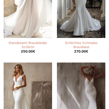
Standesamt Brautkleider
Schlichtes Schmales
Schlicht
Brautkleid
250.00
€
270.00
€