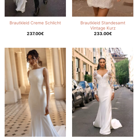
Brautkleid Standesamt
Brautkleid Creme Schlicht
Vintage Kurz
237.00
€
233.00
€