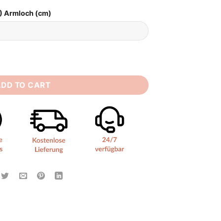
) Armloch (cm)
rn quantity
ADD TO CART