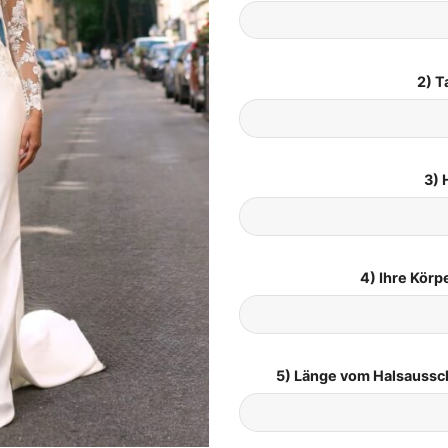
2) T
3) 
4) Ihre Kör
5) Länge vom Halsaussc