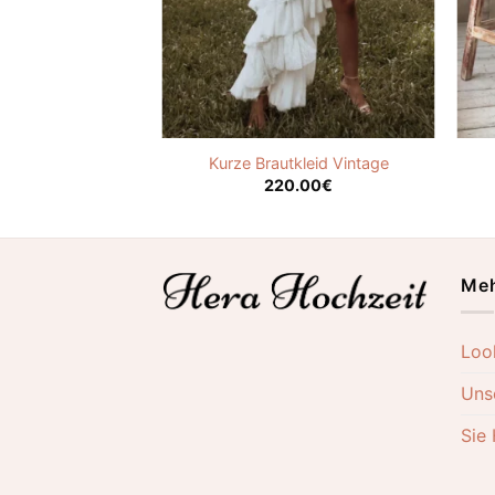
o Vintage Spitze
Kurze Brautkleid Vintage
.00
€
220.00
€
Meh
Loo
Uns
Sie