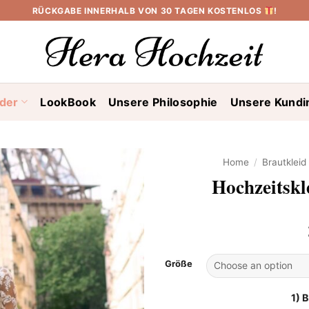
RÜCKGABE INNERHALB VON 30 TAGEN KOSTENLOS
!
ider
LookBook
Unsere Philosophie
Unsere Kundi
Home
/
Brautklei
Hochzeitskl
Größe
1) 