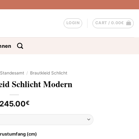
LOGIN
CART /
0.00
€
nnen
d Standesamt
/
Brautkleid Schlicht
eid Schlicht Modern
245.00
€
Brustumfang (cm)