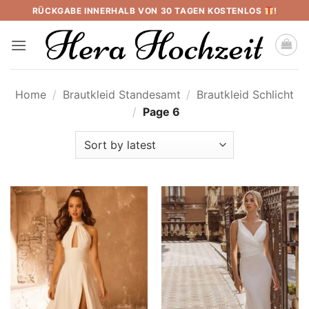
Skip
RÜCKGABE INNERHALB VON 30 TAGEN KOSTENLOS
!
to
content
Home
/
Brautkleid Standesamt
/
Brautkleid Schlicht
/
Page 6