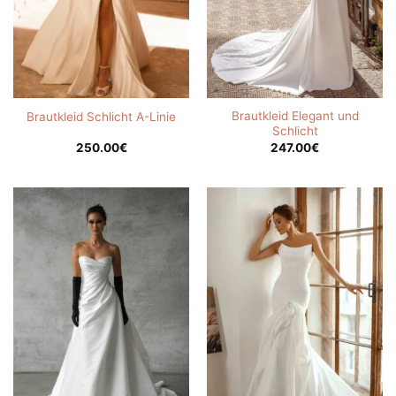
Brautkleid Elegant und
Brautkleid Schlicht A-Linie
Schlicht
250.00
€
247.00
€