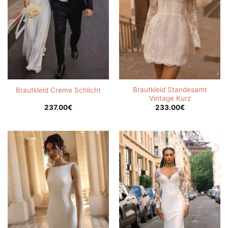
Brautkleid Standesamt
Brautkleid Creme Schlicht
Vintage Kurz
237.00
€
233.00
€