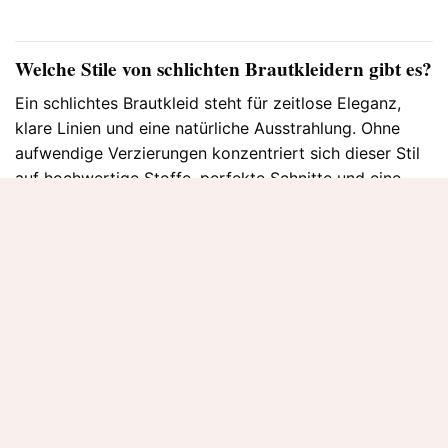
Welche Stile von schlichten Brautkleidern gibt es?
Ein schlichtes Brautkleid steht für zeitlose Eleganz,
klare Linien und eine natürliche Ausstrahlung. Ohne
aufwendige Verzierungen konzentriert sich dieser Stil
auf hochwertige Stoffe, perfekte Schnitte und eine
harmonische Silhouette. Schlichte Brautkleider lassen
sich vielseitig interpretieren und passen zu
unterschiedlichen Hochzeitskonzepten.
Brautkleid schlicht und elegant
Dieser Stil überzeugt durch eine reduzierte Gestaltung
und edle Materialien. Klare Linien, eine feminine
Passform und dezente Details verleihen dem Kleid eine
klassische und zugleich sehr elegante Ausstrahlung.
Brautkleid schlicht Standesamt
Schlichte Brautkleider sind ideal für das Standesamt.