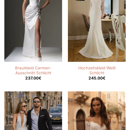
Brautkleid Carmen-
Hochzeitskleid Weiß
Ausschnitt Schlicht
Schlicht
237.00
€
245.00
€