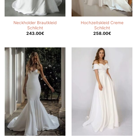
Neckholder Brautkleid
Hochzeitskleid Creme
Schlicht
Schlicht
243.00
€
258.00
€