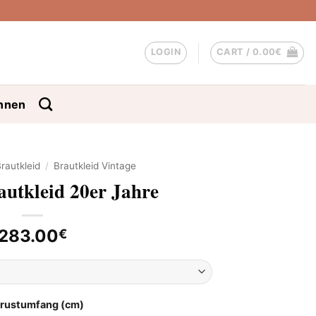
LOGIN
CART /
0.00
€
nnen
rautkleid
/
Brautkleid Vintage
autkleid 20er Jahre
283.00
€
Brustumfang (cm)