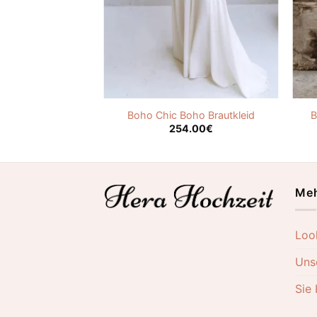
 Vintage Boho
Boho Chic Boho Brautkleid
B
.00
€
254.00
€
Meh
Loo
Uns
Sie