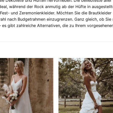
, die Dekolleté und Hüften hervorheben. Die beliebteste aller
deal, während der Rock anmutig ab der Hüfte in ausgestellte
 Fest- und Zeremonienkleider. Möchten Sie die Brautkleider 
uswahl nach Budgetrahmen einzugrenzen. Ganz gleich, ob Sie
– es gibt zahlreiche Alternativen, die zu Ihrem vorgesehen