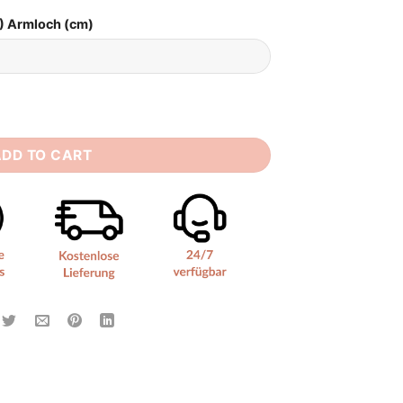
) Armloch (cm)
 quantity
ADD TO CART