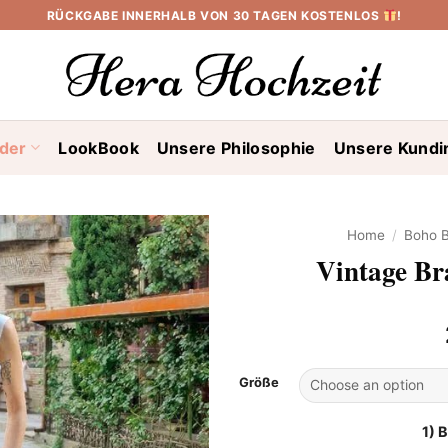
RÜCKGABE INNERHALB VON 30 TAGEN KOSTENLOS
!
ider
LookBook
Unsere Philosophie
Unsere Kundi
Home
/
Boho B
Vintage Br
Größe
1) 