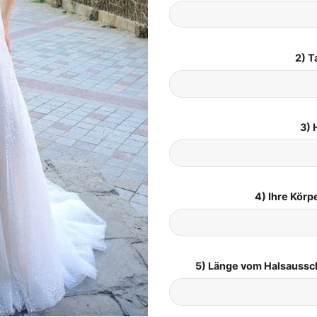
2) T
3) 
4) Ihre Kör
5) Länge vom Halsaussc