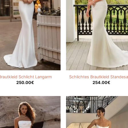
Brautkleid Schlicht Langarm
Schlichtes Brautkleid Standes
250.00
€
254.00
€