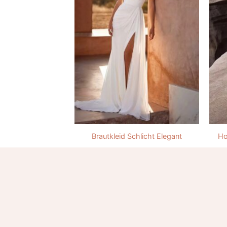
Brautkleid Schlicht Elegant
Ho
252.00
€
Welche Stile von schlichten
Ein schlichtes Brautkleid steht für zei