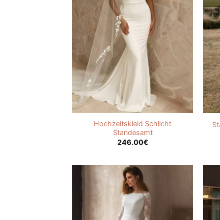
Hochzeitskleid Schlicht
St
Standesamt
246.00
€