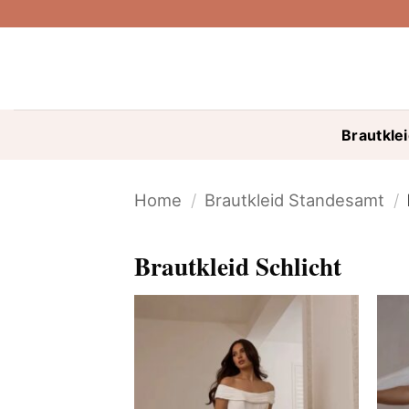
Skip
to
content
Brautkle
Home
/
Brautkleid Standesamt
/
Brautkleid Schlicht