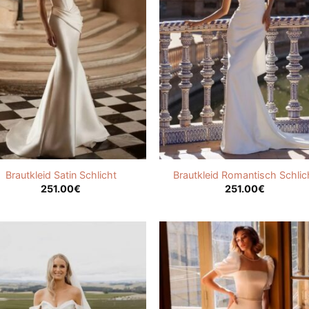
Brautkleid Satin Schlicht
Brautkleid Romantisch Schlic
251.00
€
251.00
€