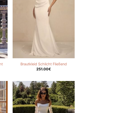
ht
Brautkleid Schlicht Fließend
251.00
€