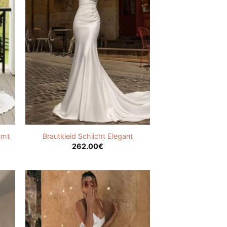
amt
Brautkleid Schlicht Elegant
262.00
€