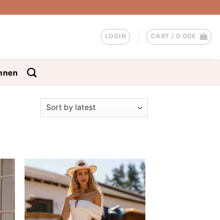
LOGIN
CART /
0.00
€
nnen