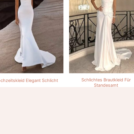
Schlichtes Brautkleid Für
chzeitskleid Elegant Schlicht
Standesamt
258.00
€
254.00
€
 Brautkleidern gibt es?
tlose Eleganz, klare Linien und eine natürliche Ausstrahlung