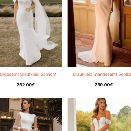
andesamt Brautkleid Schlicht
Brautkleid Standesamt Schlic
262.00
€
259.00
€