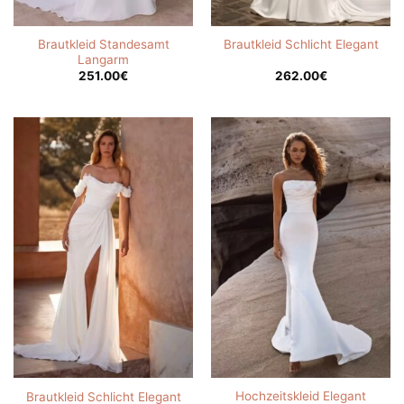
Brautkleid Standesamt
Brautkleid Schlicht Elegant
Langarm
251.00
€
262.00
€
Hochzeitskleid Elegant
Brautkleid Schlicht Elegant