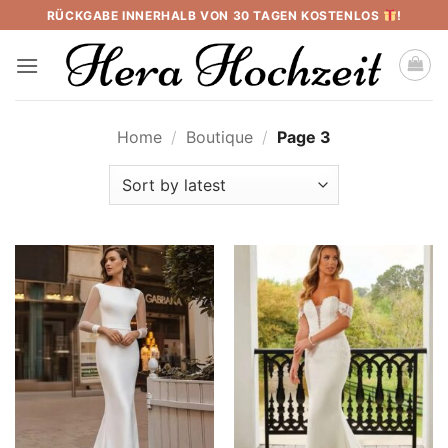
Skip
RÜCKGABE INNERHALB VON 30 TAGEN KOSTENLOS
!
to
content
Home
/
Boutique
/
Page 3