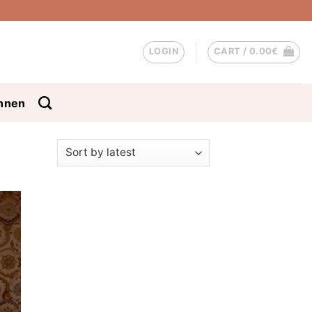
LOGIN
CART /
0.00
€
nnen