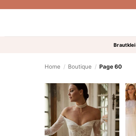
Skip
to
content
Brautkle
Home
/
Boutique
/
Page 60