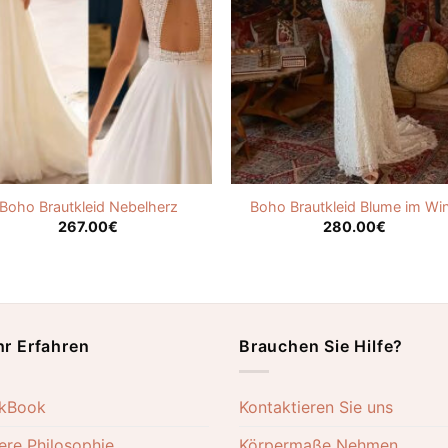
Boho Brautkleid Nebelherz
Boho Brautkleid Blume im Wi
267.00
€
280.00
€
r Erfahren
Brauchen Sie Hilfe?
kBook
Kontaktieren Sie uns
ere Philosophie
Körpermaße Nehmen