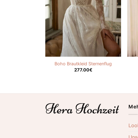
Boho Brautkleid Sternenflug
277.00
€
Meh
Loo
Uns