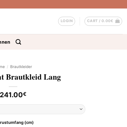
LOGIN
CART /
0.00
€
nnen
me
/
Brautkleider
t Brautkleid Lang
241.00
€
Brustumfang (cm)