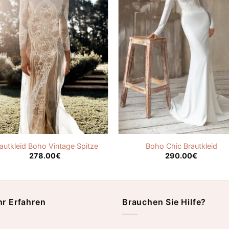
autkleid Boho Vintage Spitze
Boho Chic Brautkleid
278.00
€
290.00
€
r Erfahren
Brauchen Sie Hilfe?