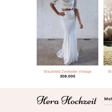
tze Brautkleid
Brautkleid Zweiteiler Vintage
Br
.00
€
308.00
€
Meh