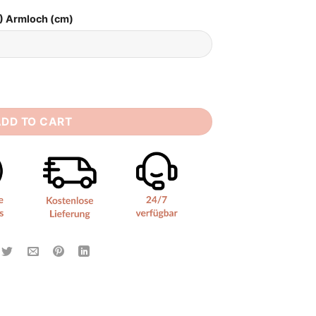
) Armloch (cm)
uantity
ADD TO CART