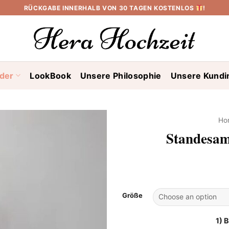
RÜCKGABE INNERHALB VON 30 TAGEN KOSTENLOS
!
ider
LookBook
Unsere Philosophie
Unsere Kundi
Ho
Standesam
Größe
1) 