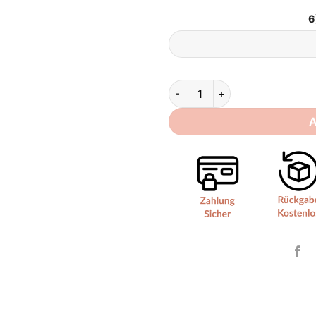
6
Standesamt Brautkleid Lang q