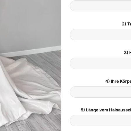
2) T
3) 
4) Ihre Kör
5) Länge vom Halsaussc