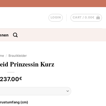
LOGIN
CART /
0.00
€
nnen
me
/
Brautkleider
eid Prinzessin Kurz
237.00
€
Brustumfang (cm)