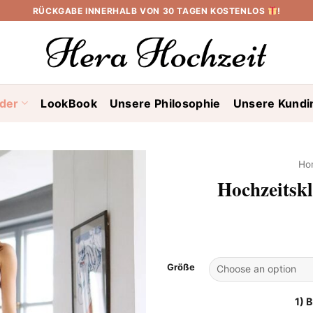
RÜCKGABE INNERHALB VON 30 TAGEN KOSTENLOS
!
ider
LookBook
Unsere Philosophie
Unsere Kundi
Ho
Hochzeitskl
Größe
1) 