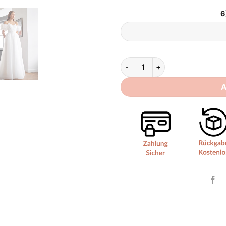
6
Hochzeitskleid Prinzessin Kur