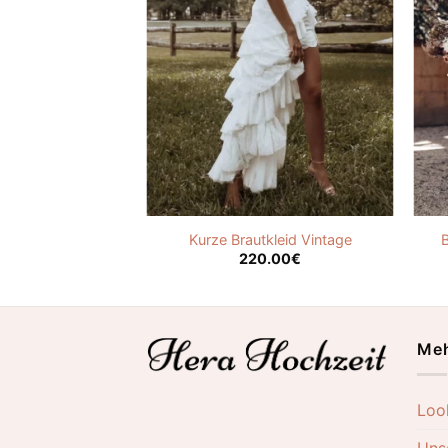
ließend Vintage
Kurze Brautkleid Vintage
.00
€
220.00
€
Meh
Loo
Uns