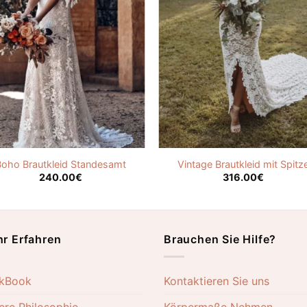
Boho Brautkleid Standesamt
Vintage Brautkleid mit Spitz
240.00
€
316.00
€
r Erfahren
Brauchen Sie Hilfe?
kBook
Kontaktieren Sie uns
ere Philosophie
Körpermaße Nehmen