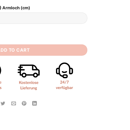
) Armloch (cm)
z quantity
ADD TO CART