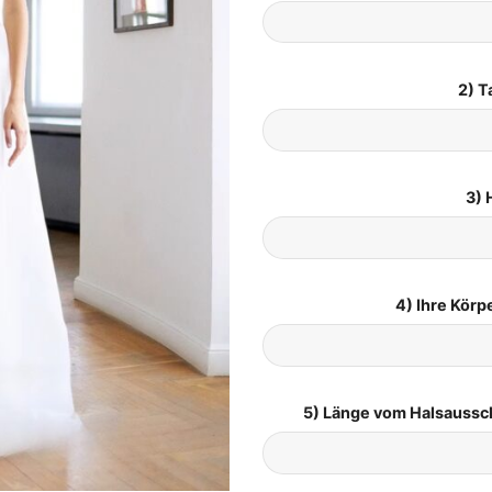
2) T
3) 
4) Ihre Kör
5) Länge vom Halsaussc