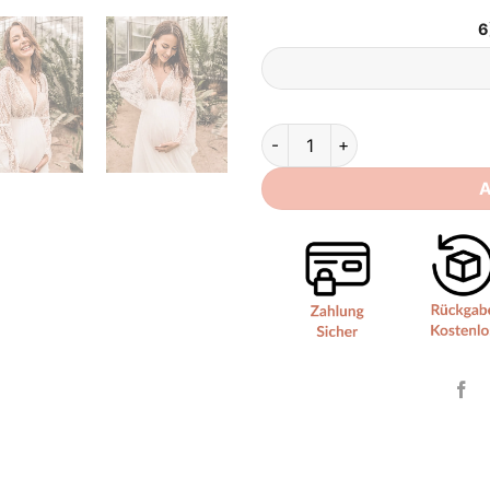
6
Brautkleid Schwanger Boho q