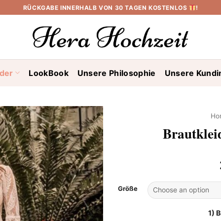
RÜCKGABE INNERHALB VON 30 TAGEN KOSTENLOS
!
ider
LookBook
Unsere Philosophie
Unsere Kundi
Ho
Brautkle
Größe
1) 