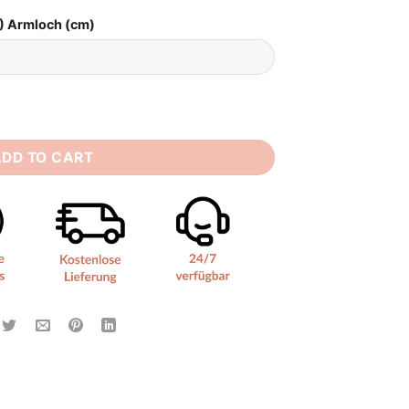
) Armloch (cm)
uantity
ADD TO CART