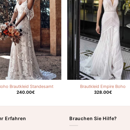
Boho Brautkleid Standesamt
Brautkleid Empire Boho
240.00
€
328.00
€
r Erfahren
Brauchen Sie Hilfe?