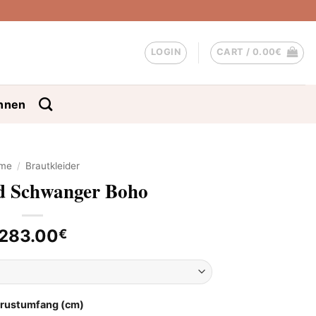
LOGIN
CART /
0.00
€
nnen
me
/
Brautkleider
id Schwanger Boho
283.00
€
Brustumfang (cm)