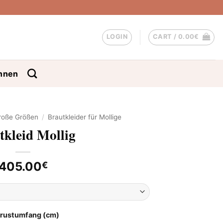
LOGIN
CART /
0.00
€
nnen
Große Größen
/
Brautkleider für Mollige
tkleid Mollig
405.00
€
Brustumfang (cm)