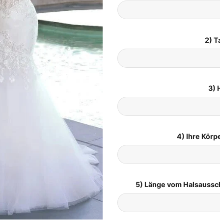
2) T
3) 
4) Ihre Kör
5) Länge vom Halsaussc