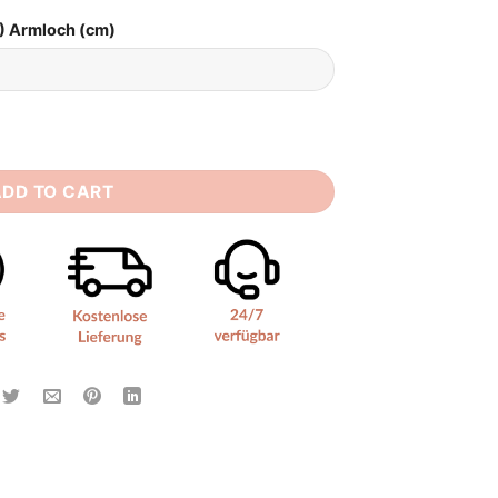
) Armloch (cm)
ADD TO CART