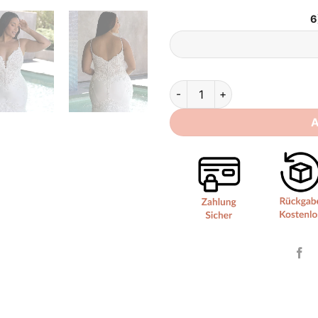
6
Brautkleid Mollig quantity