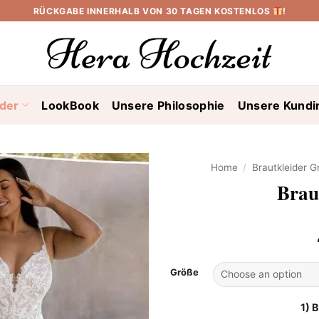
RÜCKGABE INNERHALB VON 30 TAGEN KOSTENLOS
!
ider
LookBook
Unsere Philosophie
Unsere Kundi
Home
/
Brautkleider 
Brau
Größe
1) 