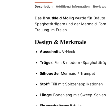
Description
Additional information
Reviews
Das
Brautkleid Mollig
wurde für Bräute 
Spaghettiträgern und der Mermaid-Form 
Trauung im Freien.
Design & Merkmale
Ausschnitt
: V-Neck
Träger
: Fein & modern (Spaghettiträ
Silhouette
: Mermaid / Trumpet
Stoff
: Tüll mit Spitzenapplikationen
Länge
: Bodenlang mit Sweep-Schle
Eingearbeiteter BH
: Ja