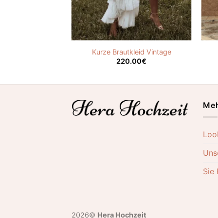
 Empire Boho
Kurze Brautkleid Vintage
.00
€
220.00
€
Meh
Loo
Uns
Sie
2026©
Hera Hochzeit