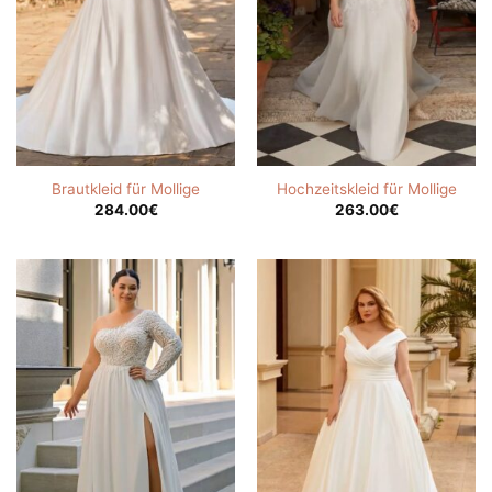
Brautkleid für Mollige
Hochzeitskleid für Mollige
284.00
€
263.00
€