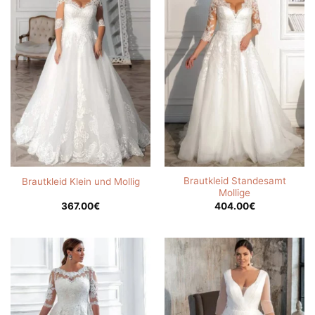
Brautkleid Standesamt
Brautkleid Klein und Mollig
Mollige
367.00
€
404.00
€