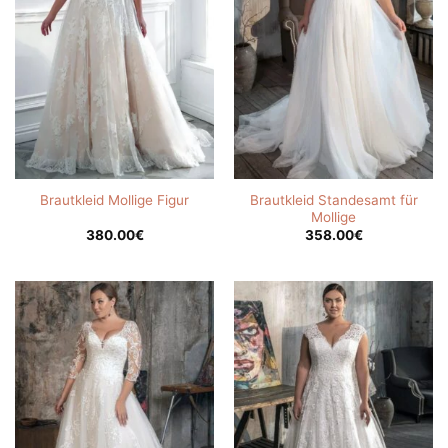
Brautkleid Standesamt für
Brautkleid Mollige Figur
Mollige
380.00
€
358.00
€