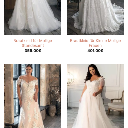
Brautkleid für Mollige
Brautkleid für Kleine Mollige
Standesamt
Frauen
355.00
€
401.00
€