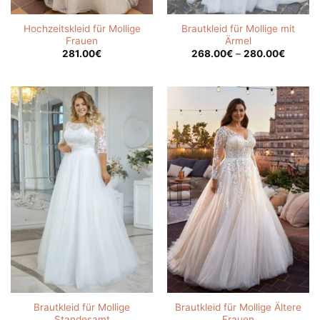
Hochzeitskleid für Mollige
Brautkleid für Mollige mit
Frauen
Ärmel
Price
281.00
€
268.00
€
–
280.00
€
range:
268.00
through
280.00
Brautkleid für Mollige
Brautkleid für Mollige Ältere
Standesamt
Frauen