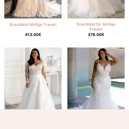
Brautkleid für Mollige
Brautkleid Mollige Frauen
Frauen
413.00
€
376.00
€