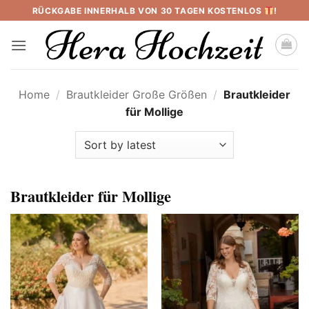
Skip
RÜCKGABE INNERHALB VON 30 TAGEN KOSTENLOS
!
to
content
Home
/
Brautkleider Große Größen
/
Brautkleider
für Mollige
Brautkleider für Mollige