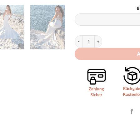
6
Brautkleid Meerjungfrau Schni