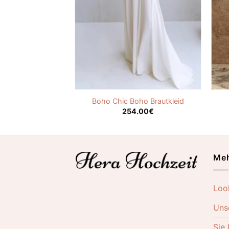
 Vintage Boho
Boho Chic Boho Brautkleid
.00
€
254.00
€
Meh
Loo
Uns
Sie