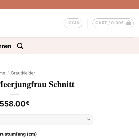
LOGIN
CART /
0.00
€
nnen
me
/
Brautkleider
Meerjungfrau Schnitt
558.00
€
Brustumfang (cm)