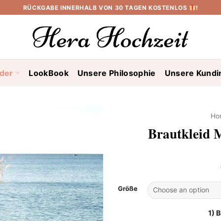
RÜCKGABE INNERHALB VON 30 TAGEN KOSTENLOS
!
ider
LookBook
Unsere Philosophie
Unsere Kundi
Ho
Brautkleid 
Größe
1) 