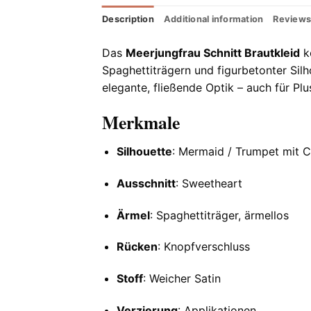
Description
Additional information
Reviews
Das
Meerjungfrau Schnitt Brautkleid
ko
Spaghettiträgern und figurbetonter Silh
elegante, fließende Optik – auch für Pl
Merkmale
Silhouette
: Mermaid / Trumpet mit 
Ausschnitt
: Sweetheart
Ärmel
: Spaghettiträger, ärmellos
Rücken
: Knopfverschluss
Stoff
: Weicher Satin
Verzierung
: Applikationen