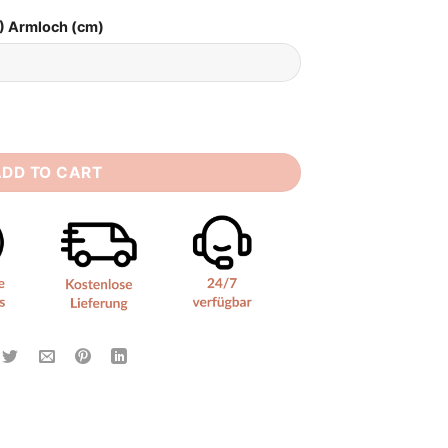
) Armloch (cm)
tt quantity
ADD TO CART