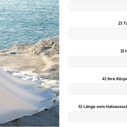
2) T
3) 
4) Ihre Kör
5) Länge vom Halsaussc