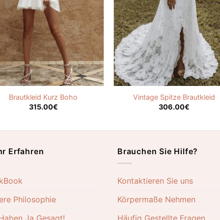
Brautkleid Kurz Boho
Vintage Spitze Brautkleid
315.00
€
306.00
€
r Erfahren
Brauchen Sie Hilfe?
kBook
Kontaktieren Sie uns
ere Philosophie
Körpermaße Nehmen
 Haben Ja Gesagt!
Häufig Gestellte Fragen