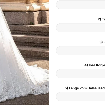
2) T
3) 
4) Ihre Kör
5) Länge vom Halsaussc