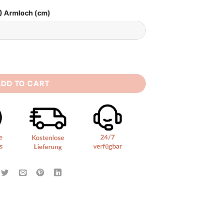
) Armloch (cm)
te quantity
ADD TO CART