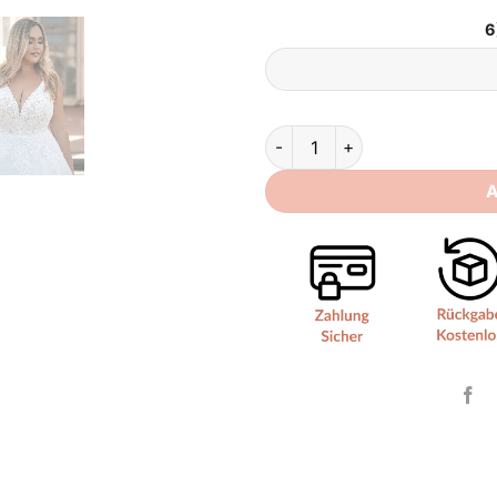
6
Brautkleid für Große Oberwei