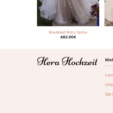
eid mit Ärmeln
Brautkleid Boho Spitze
.00
€
482.00
€
Meh
Loo
Uns
Sie