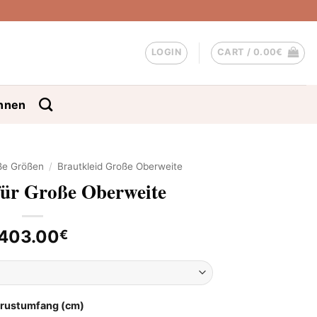
LOGIN
CART /
0.00
€
nnen
oße Größen
/
Brautkleid Große Oberweite
für Große Oberweite
403.00
€
Brustumfang (cm)