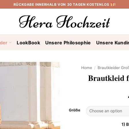
RÜCKGABE INNERHALB VON 30 TAGEN KOSTENLOS
!
ider
LookBook
Unsere Philosophie
Unsere Kundi
Home
/
Brautkleider Gr
Brautkleid 
Größe
1) 