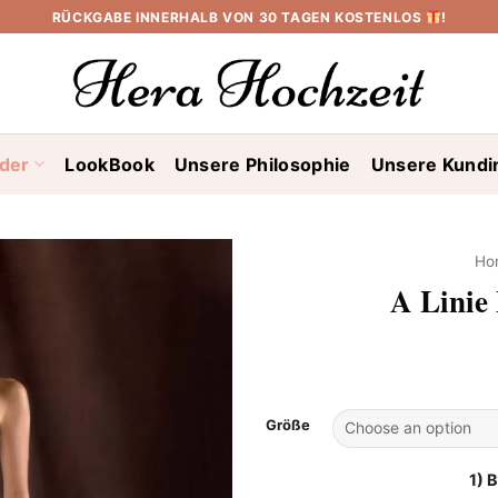
RÜCKGABE INNERHALB VON 30 TAGEN KOSTENLOS
!
ider
LookBook
Unsere Philosophie
Unsere Kundi
Ho
A Linie
Größe
1) 