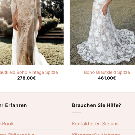
autkleid Boho Vintage Spitze
Boho Brautkleid Spitze
278.00
€
461.00
€
r Erfahren
Brauchen Sie Hilfe?
kBook
Kontaktieren Sie uns
ere Philosophie
Körpermaße Nehmen