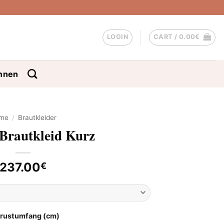
LOGIN
CART /
0.00
€
nnen
me
/
Brautkleider
 Brautkleid Kurz
237.00
€
Brustumfang (cm)