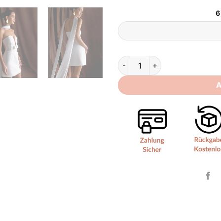
6
A Linie Brautkleid Kurz quanti