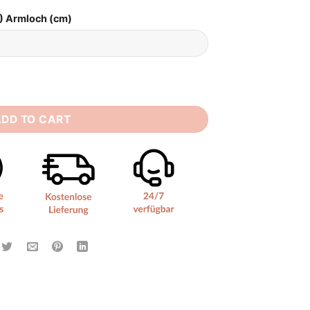
) Armloch (cm)
ty
ADD TO CART