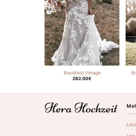
intage Schlicht
Brautkleid Vintage
Br
.00
€
282.00
€
Meh
Loo
Uns