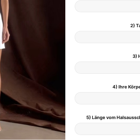
2) T
3) 
4) Ihre Kör
5) Länge vom Halsaussc