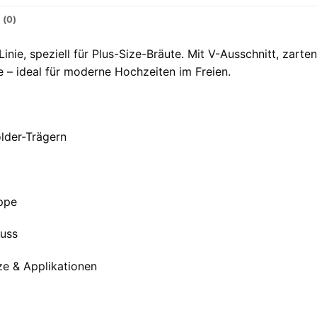
 (0)
Linie, speziell für Plus-Size-Bräute. Mit V-Ausschnitt, zart
le – ideal für moderne Hochzeiten im Freien.
older-Trägern
ppe
luss
tze & Applikationen