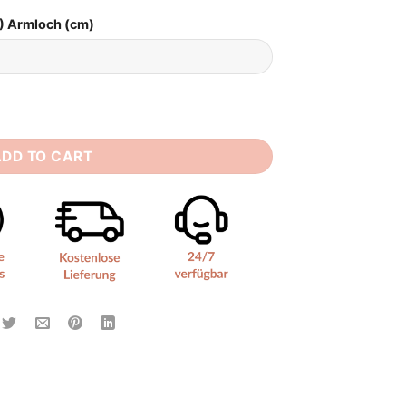
) Armloch (cm)
 Größen quantity
ADD TO CART