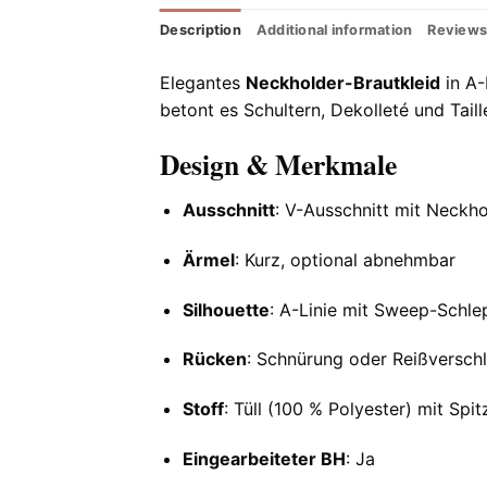
Description
Additional information
Reviews
Elegantes
Neckholder-Brautkleid
in A-
betont es Schultern, Dekolleté und Tail
Design & Merkmale
Ausschnitt
: V-Ausschnitt mit Neckh
Ärmel
: Kurz, optional abnehmbar
Silhouette
: A-Linie mit Sweep-Schle
Rücken
: Schnürung oder Reißversch
Stoff
: Tüll (100 % Polyester) mit Spi
Eingearbeiteter BH
: Ja