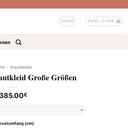
LOGIN
CART /
0.00
€
nnen
me
/
Brautkleider
autkleid Große Größen
385.00
€
Brustumfang (cm)