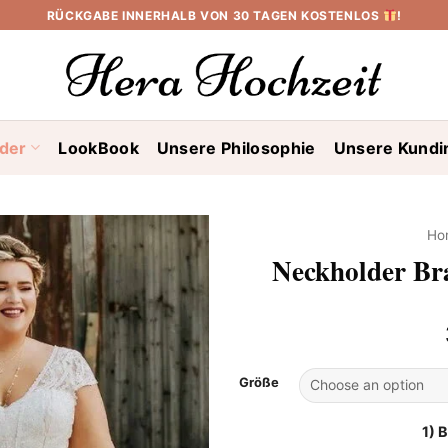
RÜCKGABE INNERHALB VON 30 TAGEN KOSTENLOS
!
ider
LookBook
Unsere Philosophie
Unsere Kundi
Ho
Neckholder Br
Größe
1) 