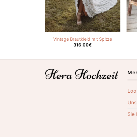
eiteiler Vintage
Vintage Brautkleid mit Spitze
.00
€
316.00
€
Meh
Loo
Uns
Sie