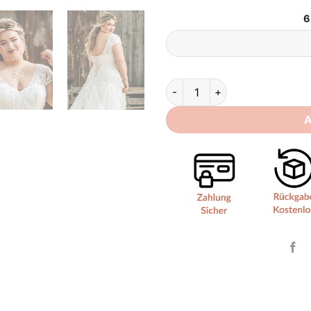
6
Neckholder Brautkleid Große