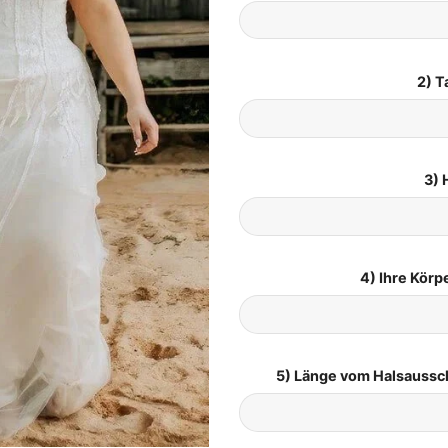
2) T
3) 
4) Ihre Kör
5) Länge vom Halsaussc