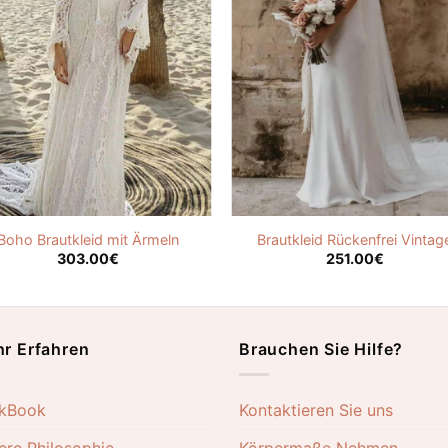
Boho Brautkleid mit Ärmeln
Brautkleid Rückenfrei Vintag
303.00
€
251.00
€
r Erfahren
Brauchen Sie Hilfe?
kBook
Kontaktieren Sie uns
ere Philosophie
Körpermaße Nehmen