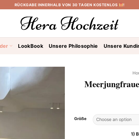
RÜCKGABE INNERHALB VON 30 TAGEN KOSTENLOS
!
ider
LookBook
Unsere Philosophie
Unsere Kundi
Ho
Meerjungfraue
Größe
1) 