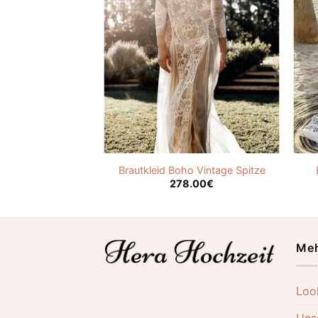
 Vintage Boho
Brautkleid Boho Vintage Spitze
.00
€
278.00
€
Meh
Loo
Uns