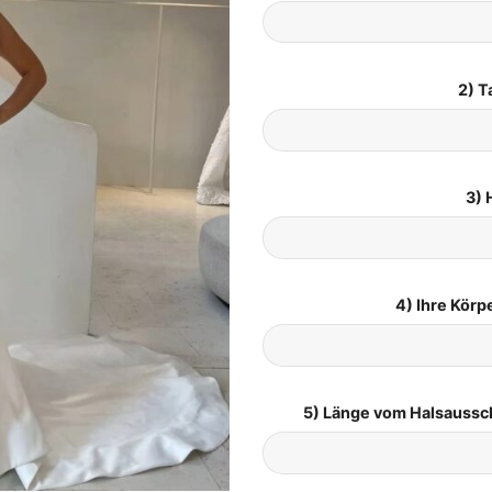
2) T
3) 
4) Ihre Kör
5) Länge vom Halsaussc