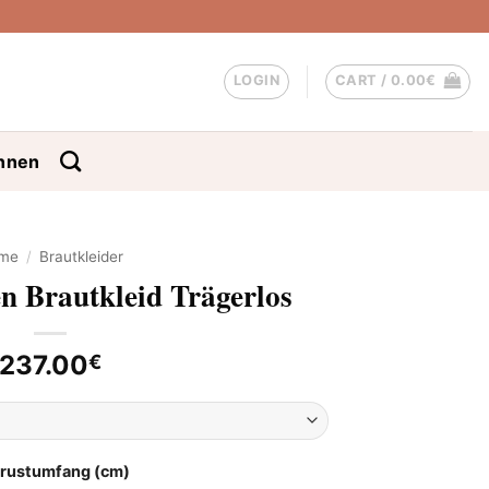
LOGIN
CART /
0.00
€
nnen
me
/
Brautkleider
n Brautkleid Trägerlos
237.00
€
Brustumfang (cm)