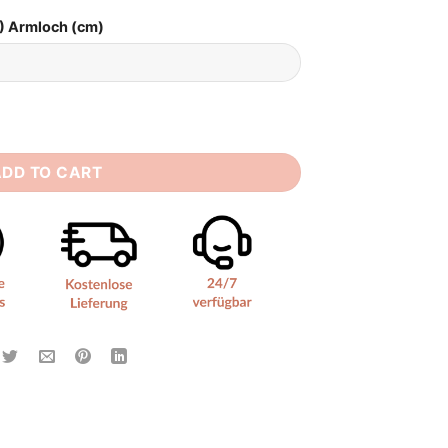
) Armloch (cm)
ägerlos quantity
ADD TO CART