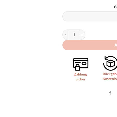
6
Meerjungfrauen Brautkleid Tr