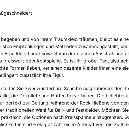
maßgeschneidert
e begeben und von ihrem Traumkleid träumen, bleibt es eine
ollsten Empfehlungen und Methoden zusammengestellt, um S
ein Brautkleid hängt sowohl von der eigenen Ausstrahlung a
 preiswert oder kostspielig. Es ist Ihr großer Tag, also ach
hte Formen lieben, verleihen dezente Kleider Ihnen eine ele
längert zusätzlich Ihre Figur.
sollten Sie zwei wunderbare Schnitte ausprobieren: den Tro
Taille, die Dekolleté und Hüften hervorheben. Die beliebteste
gur perfekt zur Geltung, während der Rock fließend von den H
r traditionellen Wahl für Ball- und Festkleider. Möchten Sie
t praktisch, die Optionen nach Preisspanne einzugrenzen. G
lichkeiten sind – es gibt zahlreiche Alternativen, die zu 