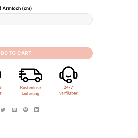
) Armloch (cm)
rau quantity
ADD TO CART