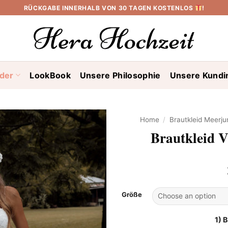
RÜCKGABE INNERHALB VON 30 TAGEN KOSTENLOS
!
ider
LookBook
Unsere Philosophie
Unsere Kundi
Home
/
Brautkleid Meerju
Brautkleid 
Größe
1) 