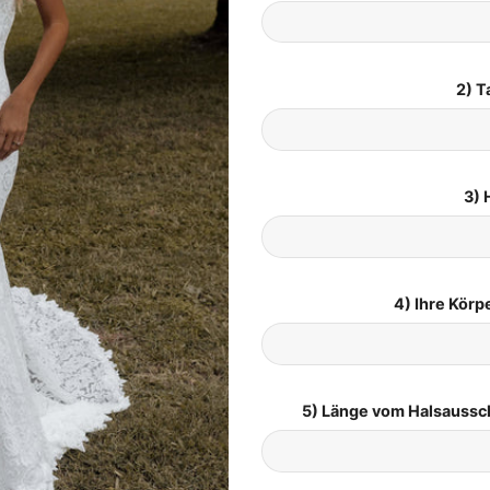
2) T
3) 
4) Ihre Kör
5) Länge vom Halsaussc