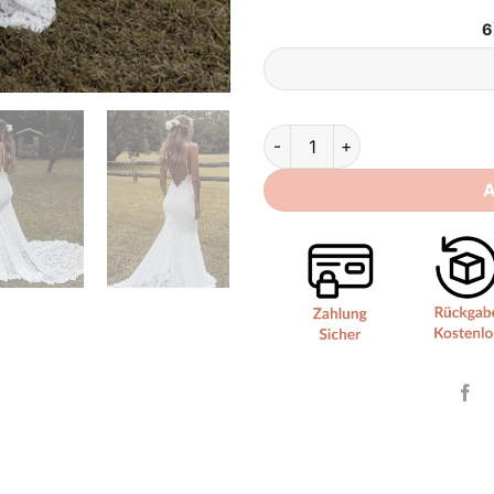
6
Brautkleid Vintage Meerjungf