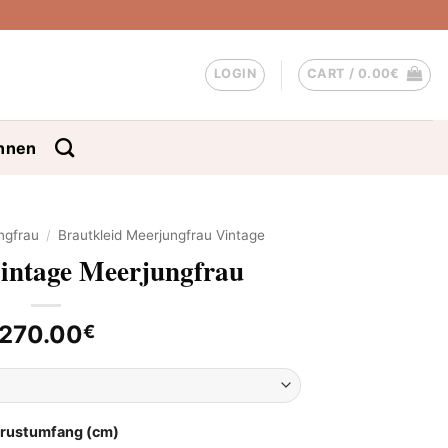
LOGIN
CART /
0.00
€
nnen
ngfrau
/
Brautkleid Meerjungfrau Vintage
Vintage Meerjungfrau
270.00
€
Brustumfang (cm)