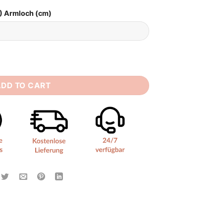
) Armloch (cm)
Creme quantity
ADD TO CART