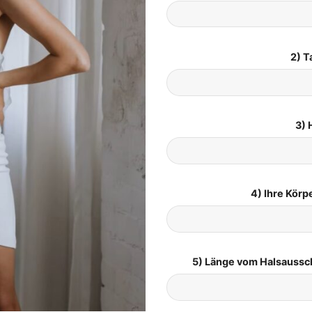
2) T
3) 
4) Ihre Kör
5) Länge vom Halsaussc