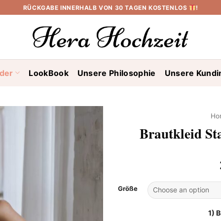
RÜCKGABE INNERHALB VON 30 TAGEN KOSTENLOS
!
ider
LookBook
Unsere Philosophie
Unsere Kundi
Ho
Brautkleid S
Größe
1) 