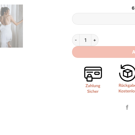
6
Brautkleid Standesamt Kurz 