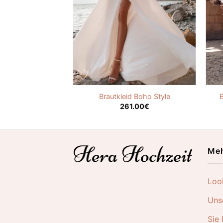
eid mit Ärmeln
Brautkleid Boho Style
.00
€
261.00
€
Meh
Loo
Uns
Sie