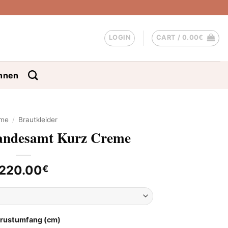
LOGIN
CART /
0.00
€
nnen
me
/
Brautkleider
tandesamt Kurz Creme
220.00
€
Brustumfang (cm)