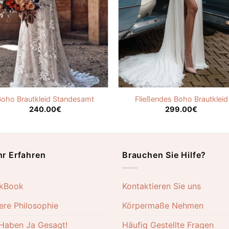
Boho Brautkleid Standesamt
Fließendes Boho Brautkleid
240.00
€
299.00
€
r Erfahren
Brauchen Sie Hilfe?
kBook
Kontaktieren Sie uns
ere Philosophie
Körpermaße Nehmen
 Haben Ja Gesagt!
Häufig Gestellte Fragen