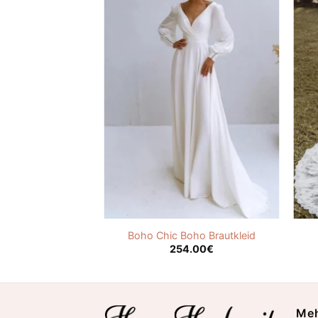
utkleid Spitze
Boho Chic Boho Brautkleid
.00
€
254.00
€
Meh