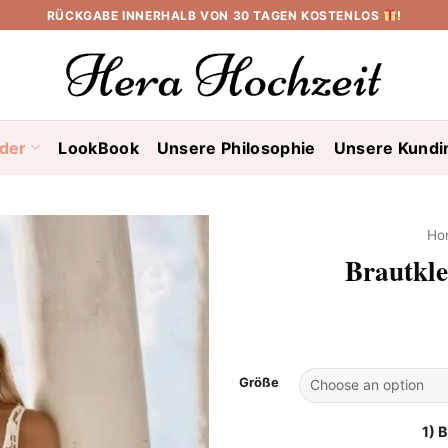
RÜCKGABE INNERHALB VON 30 TAGEN KOSTENLOS
!
ider
LookBook
Unsere Philosophie
Unsere Kundi
Ho
Brautkl
Größe
1) 