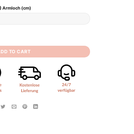
) Armloch (cm)
tity
ADD TO CART