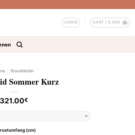
LOGIN
CART /
0.00
€
nnen
me
/
Brautkleider
eid Sommer Kurz
321.00
€
Brustumfang (cm)