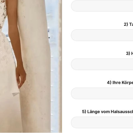
2) T
3) 
4) Ihre Kör
5) Länge vom Halsaussc