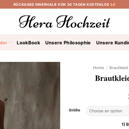
RÜCKGABE INNERHALB VON 30 TAGEN KOSTENLOS
!
ider
LookBook
Unsere Philosophie
Unsere Kundi
Home
/
Brautklei
Brautklei
Größe
1) 