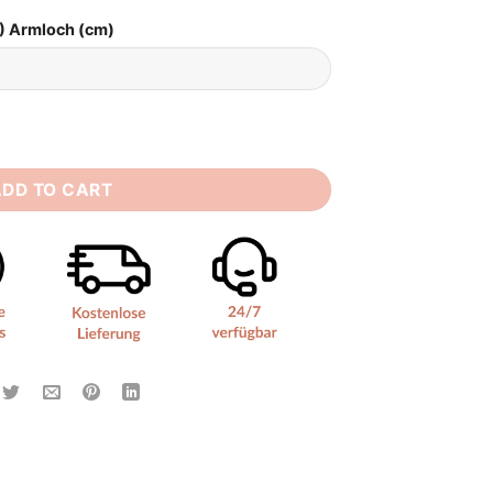
) Armloch (cm)
antity
ADD TO CART