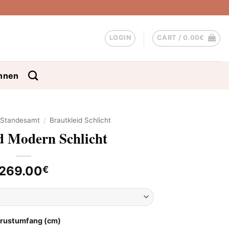
LOGIN
CART /
0.00
€
nnen
d Standesamt
/
Brautkleid Schlicht
d Modern Schlicht
269.00
€
Brustumfang (cm)