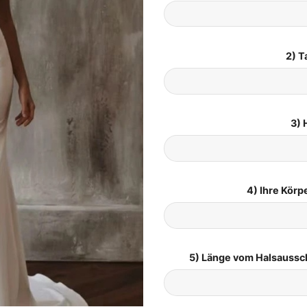
2) T
3) 
4) Ihre Kör
5) Länge vom Halsaussc