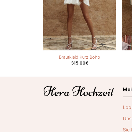
ckenfrei Vintage
Brautkleid Kurz Boho
.00
€
315.00
€
Meh
Loo
Uns
Sie