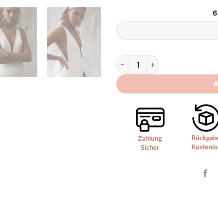
6
Brautkleid Modern Schlicht qu