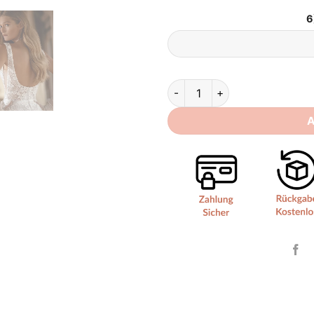
6
Brautkleid Kurz Spitze Rücken