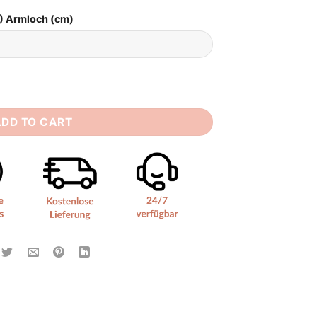
) Armloch (cm)
frei quantity
ADD TO CART