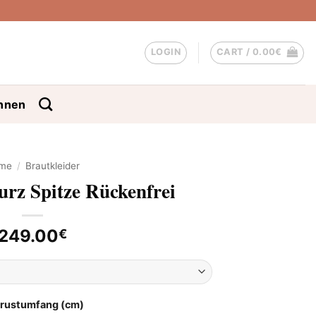
LOGIN
CART /
0.00
€
nnen
me
/
Brautkleider
urz Spitze Rückenfrei
249.00
€
Brustumfang (cm)