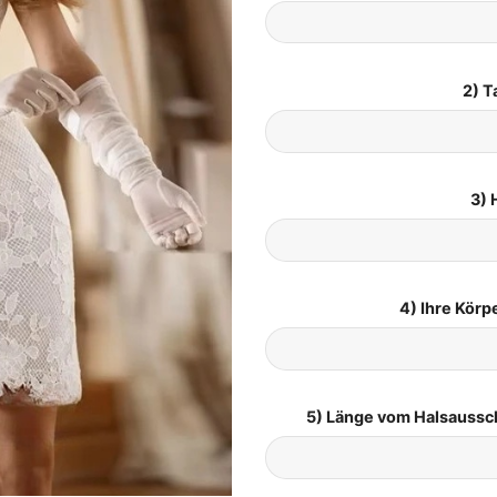
2) T
3) 
4) Ihre Kör
5) Länge vom Halsaussc