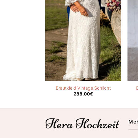
kleid Vintage
Brautkleid Vintage Schlicht
.00
€
288.00
€
Meh