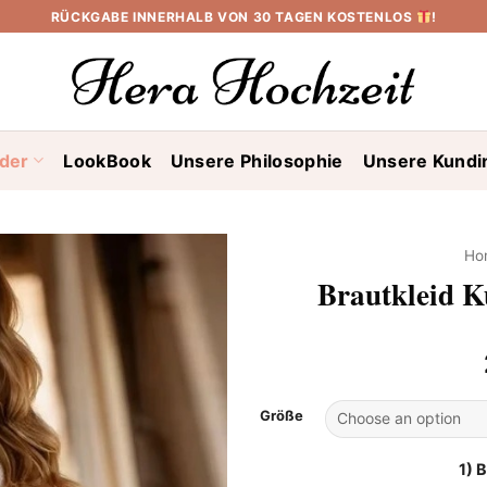
RÜCKGABE INNERHALB VON 30 TAGEN KOSTENLOS
!
ider
LookBook
Unsere Philosophie
Unsere Kundi
Ho
Brautkleid K
Größe
1) 