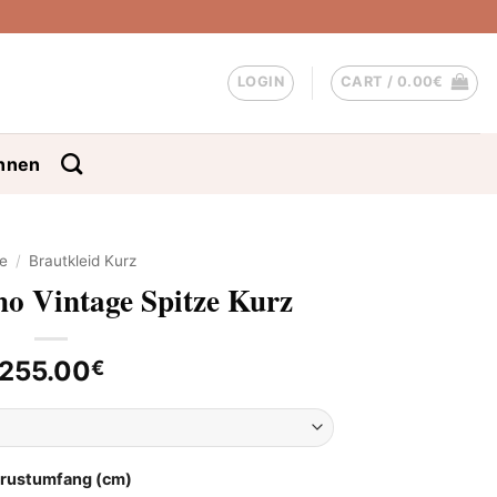
LOGIN
CART /
0.00
€
nnen
e
/
Brautkleid Kurz
ho Vintage Spitze Kurz
255.00
€
Brustumfang (cm)