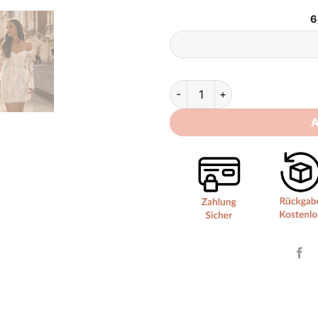
6
Brautkleid Boho Vintage Spitz