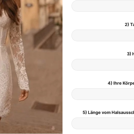
2) T
3) 
4) Ihre Kör
5) Länge vom Halsaussc