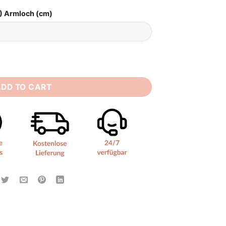
) Armloch (cm)
e Kurz quantity
ADD TO CART