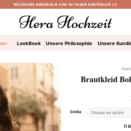
RÜCKGABE INNERHALB VON 30 TAGEN KOSTENLOS
!
ider
LookBook
Unsere Philosophie
Unsere Kundi
Hom
Brautkleid Bo
Größe
1) 