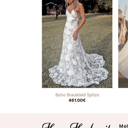
id Vintage
Boho Brautkleid Spitze
.00
€
461.00
€
Meh