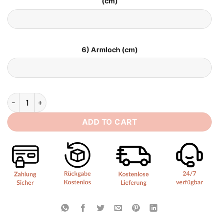
(cm)
6) Armloch (cm)
Brautkleid Boho Tüll quantity
ADD TO CART