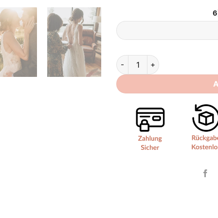
6
Boho Brautkleid Schwebende