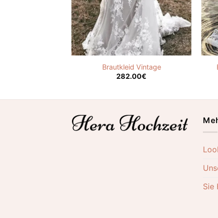
kleid Spitze
Brautkleid Vintage
.00
€
282.00
€
Meh
Loo
Uns
Sie