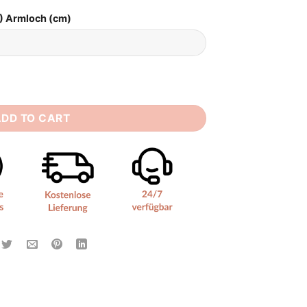
) Armloch (cm)
r Moment quantity
ADD TO CART