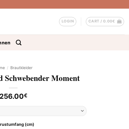
LOGIN
CART /
0.00
€
nnen
me
/
Brautkleider
id Schwebender Moment
256.00
€
Brustumfang (cm)