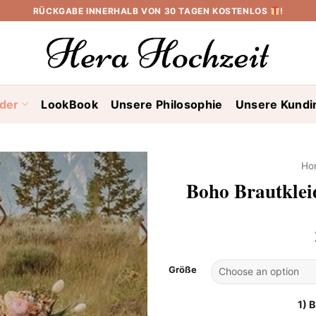
RÜCKGABE INNERHALB VON 30 TAGEN KOSTENLOS
!
ider
LookBook
Unsere Philosophie
Unsere Kundi
Ho
Boho Brautkle
Größe
1) 