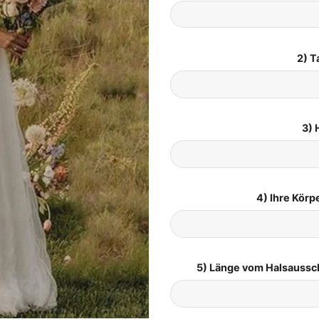
2) T
3) 
4) Ihre Kör
5) Länge vom Halsaussc