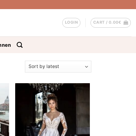
LOGIN
CART /
0.00
€
nnen