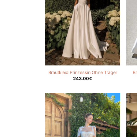
Brautkleid Prinzessin Ohne Träger
Br
243.00
€