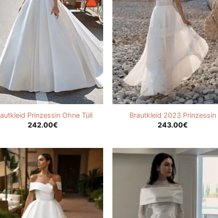
autkleid Prinzessin Ohne Tüll
Brautkleid 2023 Prinzessin
242.00
€
243.00
€