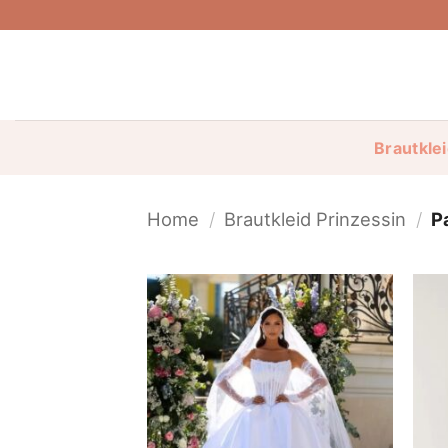
Skip
to
content
Brautkle
Home
/
Brautkleid Prinzessin
/
P