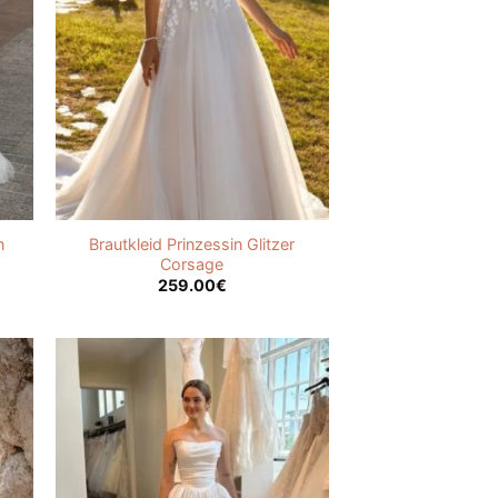
n
Brautkleid Prinzessin Glitzer
Corsage
259.00
€