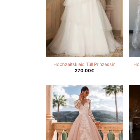
Hochzeitskleid Tüll Prinzessin
Hoc
270.00
€