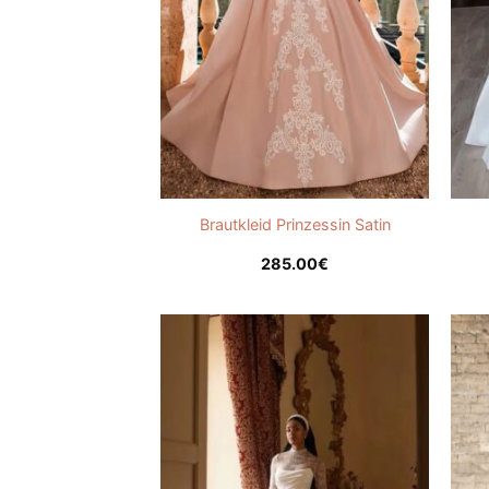
Brautkleid Prinzessin Satin
285.00
€