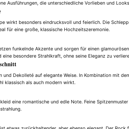
dene Ausführungen, die unterschiedliche Vorlieben und Look
e
pe wirkt besonders eindrucksvoll und feierlich. Die Schleppe
eal für eine große, klassische Hochzeitszeremonie.
setzen funkelnde Akzente und sorgen für einen glamourösen 
eine besondere Strahlkraft, ohne seine Eleganz zu verliere
schnitt
 und Dekolleté auf elegante Weise. In Kombination mit dem
l klassisch als auch modern wirkt.
tkleid eine romantische und edle Note. Feine Spitzenmuste
strahlung.
ist etwas zurückhaltender, aber ebenso elegant. Der Rock fä