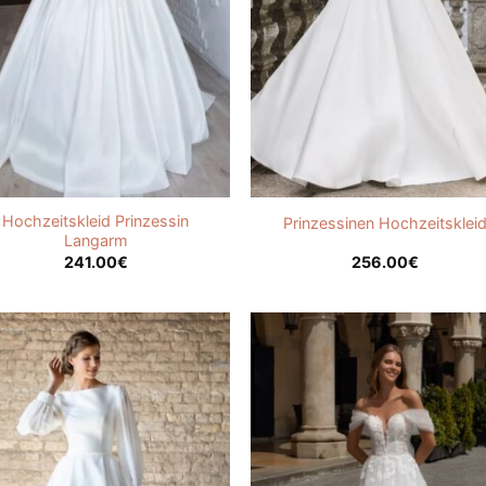
Hochzeitskleid Prinzessin
Prinzessinen Hochzeitsklei
Langarm
241.00
€
256.00
€