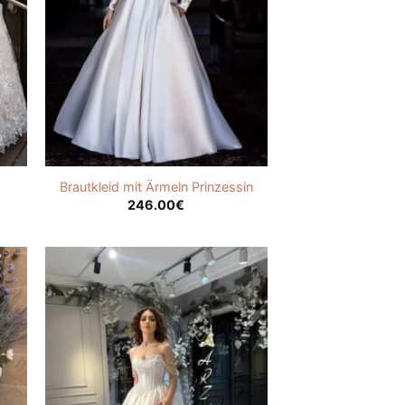
Brautkleid mit Ärmeln Prinzessin
246.00
€