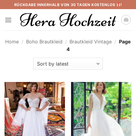
Skip
RÜCKGABE INNERHALB VON 30 TAGEN KOSTENLOS
!
to
content
Home
/
Boho Brautkleid
/
Brautkleid Vintage
/
Page
4