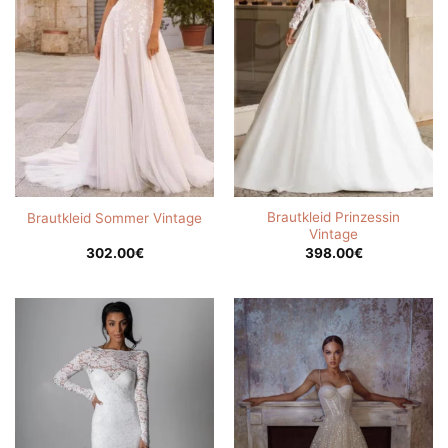
Brautkleid Prinzessin
Brautkleid Sommer Vintage
Vintage
302.00
€
398.00
€