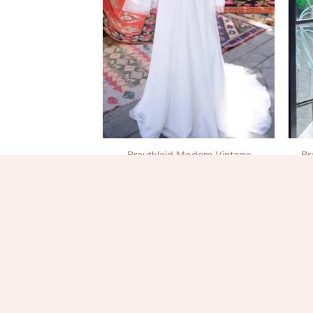
Brautkleid Modern Vintage
Br
260.00
€