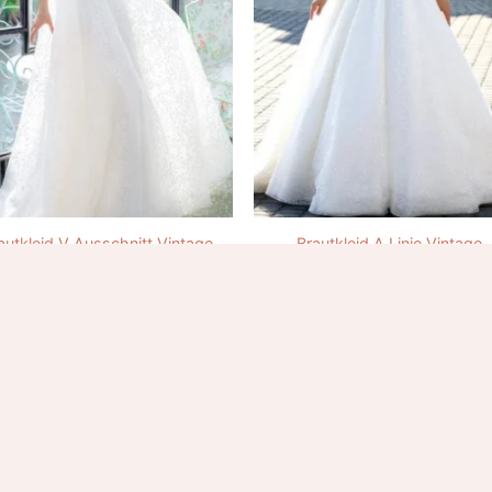
autkleid V Ausschnitt Vintage
Brautkleid A Linie Vintage
292.00
€
285.00
€