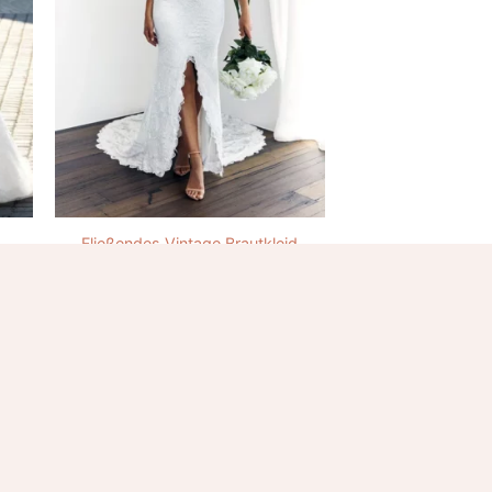
Fließendes Vintage Brautkleid
303.00
€