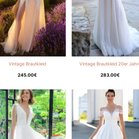
Vintage Brautkleid
Vintage Brautkleid 20er Jahr
245.00
€
283.00
€