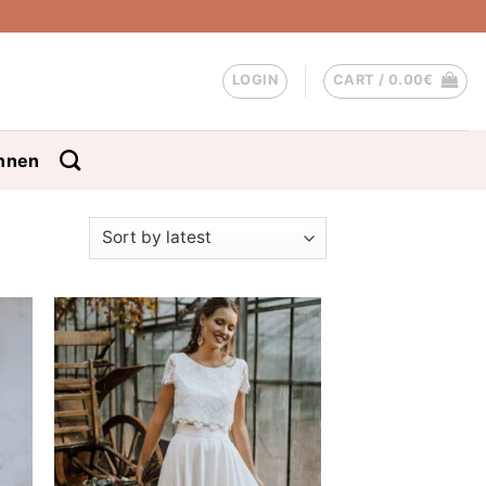
LOGIN
CART /
0.00
€
nnen