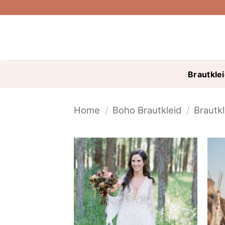
Skip
to
content
Brautkle
Home
/
Boho Brautkleid
/
Brautkl